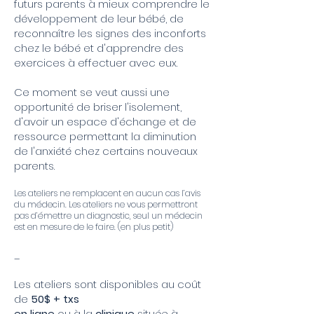
futurs parents à mieux comprendre le
développement de leur bébé, de
reconnaître les signes des inconforts
chez le bébé et d'apprendre des
exercices à effectuer avec eux.
Ce moment se veut aussi une
opportunité de briser l'isolement,
d'avoir un espace d'échange et de
ressource permettant la diminution
de l'anxiété chez certains nouveaux
parents.
Les ateliers ne remplacent en aucun cas l’avis
du médecin. Les ateliers ne vous permettront
pas d’émettre un diagnostic, seul un médecin
est en mesure de le faire. (en plus petit)
_
Les ateliers sont disponibles au coût
de
50$ + txs
en ligne
ou à la
clinique
située à